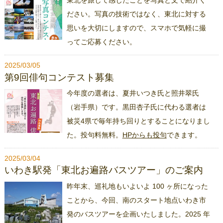
東北を旅して感じたことを写真と文で紹介く
ださい。写真の技術ではなく、東北に対する
思いを大切にしますので、スマホで気軽に撮
ってご応募ください。
2025/03/05
第9回俳句コンテスト募集
今年度の選者は、夏井いつき氏と照井翠氏
（岩手県）です。黒田杏子氏に代わる選者は
被災4県で毎年持ち回りとすることになりまし
た。投句料無料。
HPからも投句
できます。
2025/03/04
いわき駅発「東北お遍路バスツアー」のご案内
昨年末、巡礼地もいよいよ 100 ヶ所になった
ことから、今回、南のスタート地点いわき市
発のバスツアーを企画いたしました。2025 年