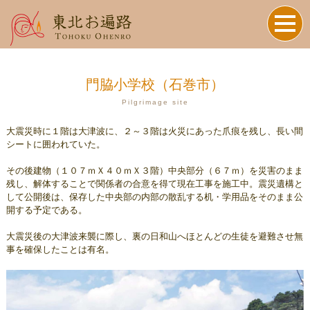
門脇小学校（石巻市）
Pilgrimage site
大震災時に１階は大津波に、２～３階は火災にあった爪痕を残し、長い間
シートに囲われていた。
その後建物（１０７ｍＸ４０ｍＸ３階）中央部分（６７ｍ）を災害のまま
残し、解体することで関係者の合意を得て現在工事を施工中。震災遺構と
して公開後は、保存した中央部の内部の散乱する机・学用品をそのまま公
開する予定である。
大震災後の大津波来襲に際し、裏の日和山へほとんどの生徒を避難させ無
事を確保したことは有名。