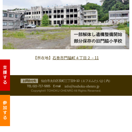
【所在地】
石巻市門脇町４丁目２－11
仙台市太白区長町三丁目9‒10（エフエムたいはく内）
お問合せ先
TEL 022‒717‒5805 E-mail
Copyright© TOHOKU OHENRO All Rights Reserved.